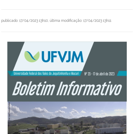
publicado
:
17/04/2023 13h10
,
última modificação
:
17/04/2023 13h11