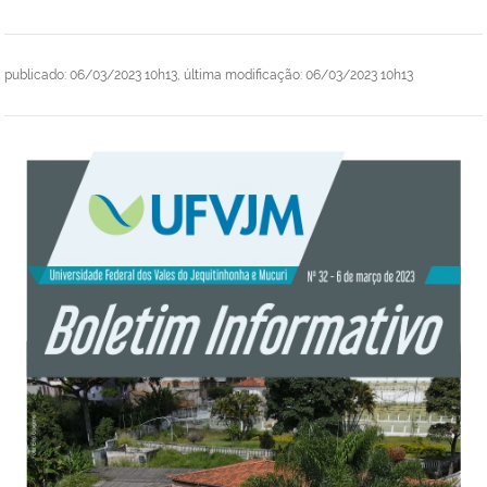
publicado
:
06/03/2023 10h13
,
última modificação
:
06/03/2023 10h13