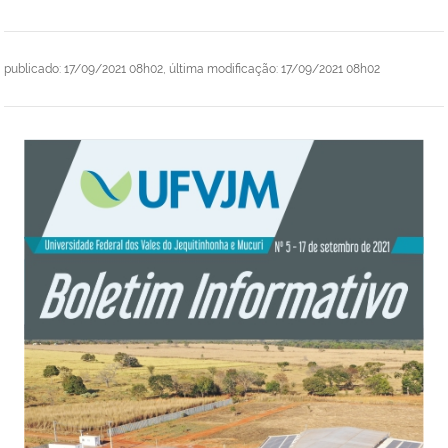
publicado
:
17/09/2021 08h02
,
última modificação
:
17/09/2021 08h02