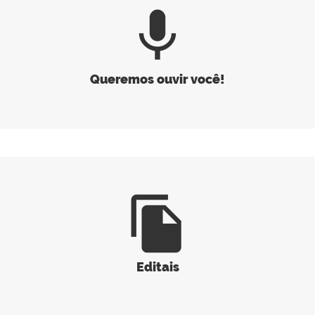
mic
Queremos ouvir você!
file_copy
Editais