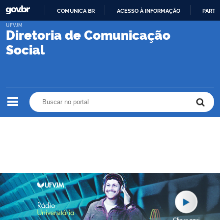
COMUNICA BR
ACESSO À INFORMAÇÃO
PARTI
IR
UFVJM
Diretoria de Comunicação
PARA
O
Social
CONTEÚDO
Buscar no portal
Buscar no portal