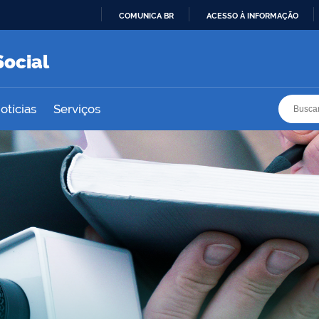
COMUNICA BR
ACESSO À INFORMAÇÃO
IR
PARA
Social
O
CONTEÚDO
Busca
Busca
otícias
Serviços