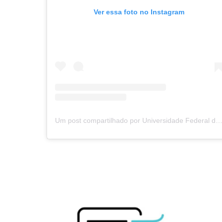
Ver essa foto no Instagram
Um post compartilhado por Universidade Federal dos Vales do Jequitinhonha e Mucuri - UFVJM (@ufvjm