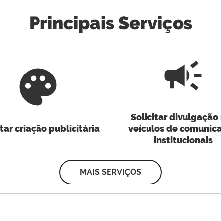
Principais Serviços
campaign
palette
Solicitar divulgação
itar criação publicitária
veículos de comunic
institucionais
MAIS SERVIÇOS