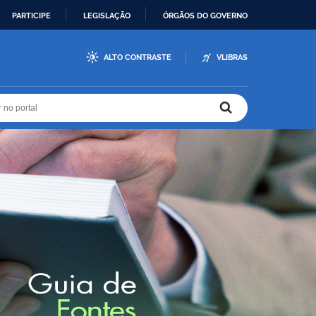
PARTICIPE
LEGISLAÇÃO
ÓRGÃOS DO GOVERNO
ALTO CONTRASTE
VLIBRAS
r no portal
r no portal