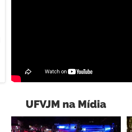
oficial)
UFVJM na Mídia