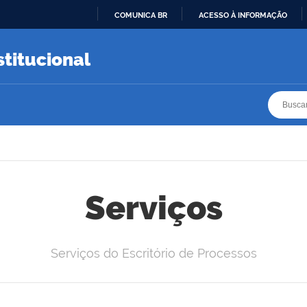
COMUNICA BR
ACESSO À INFORMAÇÃO
IR
PARA
stitucional
O
CONTEÚDO
Busca
Busca
Serviços
Serviços do Escritório de Processos