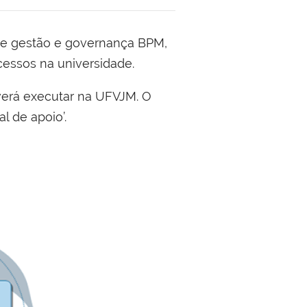
 de gestão e governança BPM,
ocessos na universidade.
deverá executar na UFVJM. O
l de apoio’.