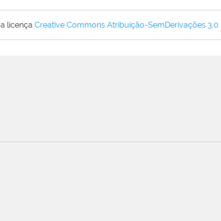
a licença
Creative Commons Atribuição-SemDerivações 3.0