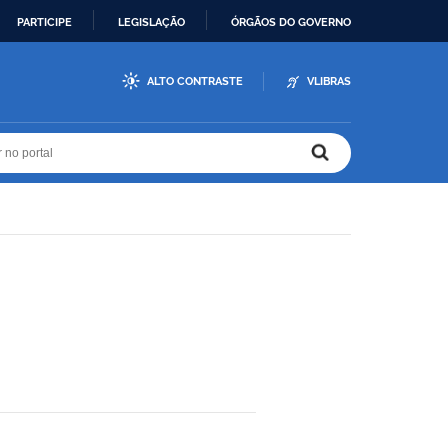
PARTICIPE
LEGISLAÇÃO
ÓRGÃOS DO GOVERNO
ALTO CONTRASTE
VLIBRAS
r no portal
r no portal