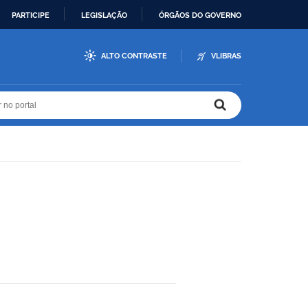
PARTICIPE
LEGISLAÇÃO
ÓRGÃOS DO GOVERNO
ALTO CONTRASTE
VLIBRAS
r no portal
r no portal