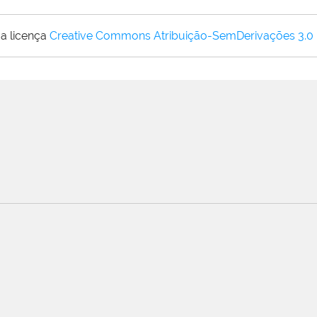
a licença
Creative Commons Atribuição-SemDerivações 3.0