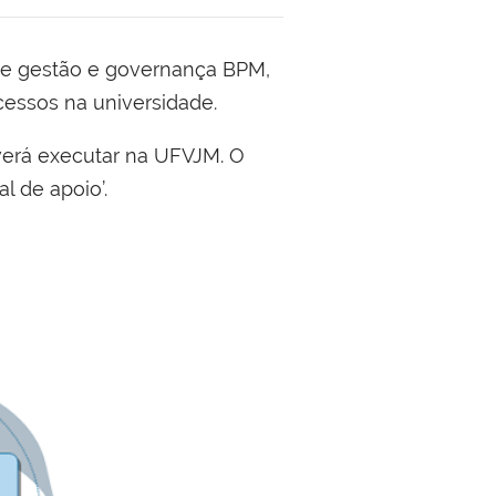
 de gestão e governança BPM,
ocessos na universidade.
deverá executar na UFVJM. O
l de apoio’.