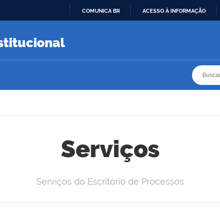
COMUNICA BR
ACESSO À INFORMAÇÃO
IR
PARA
stitucional
O
CONTEÚDO
Busca
Busca
Serviços
Serviços do Escritório de Processos