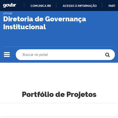
COMUNICA BR
ACESSO À INFORMAÇÃO
PARTI
IR
UFVJM
Diretoria de Governança
PARA
O
Institucional
CONTEÚDO
Buscar no portal
Buscar no portal
Portfólio de Projetos