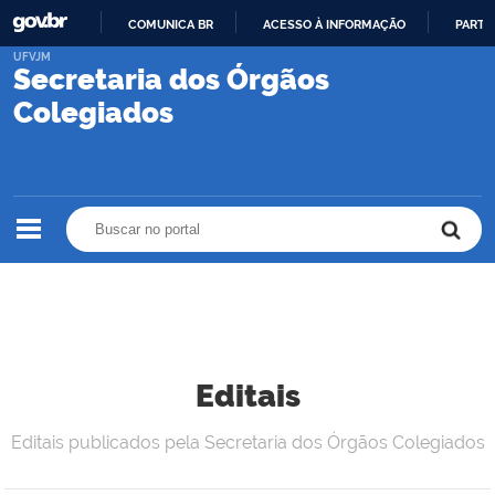
COMUNICA BR
ACESSO À INFORMAÇÃO
PARTI
IR
UFVJM
Secretaria dos Órgãos
PARA
O
Colegiados
CONTEÚDO
Buscar no portal
Buscar no portal
Editais
Editais publicados pela Secretaria dos Órgãos Colegiados