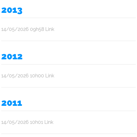
Oliveira
2013
Araújo
por
publicado
14/05/2026
09h58
Link
Ana
Júlia
Oliveira
2012
Araújo
por
publicado
14/05/2026
10h00
Link
Ana
Júlia
Oliveira
2011
Araújo
por
publicado
14/05/2026
10h01
Link
Ana
Júlia