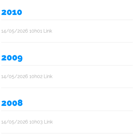
Oliveira
2010
Araújo
por
publicado
14/05/2026
10h01
Link
Ana
Júlia
Oliveira
2009
Araújo
por
publicado
14/05/2026
10h02
Link
Ana
Júlia
Oliveira
2008
Araújo
por
publicado
14/05/2026
10h03
Link
Ana