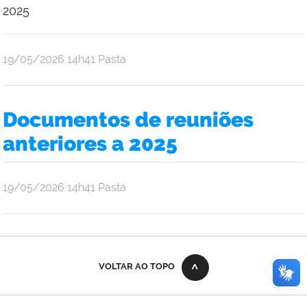
2025
por
publicado
19/05/2026
14h41
Pasta
Ana
Júlia
Oliveira
Documentos de reuniões
Araújo
anteriores a 2025
por
publicado
19/05/2026
14h41
Pasta
Ana
Júlia
Oliveira
Araújo
VOLTAR AO TOPO