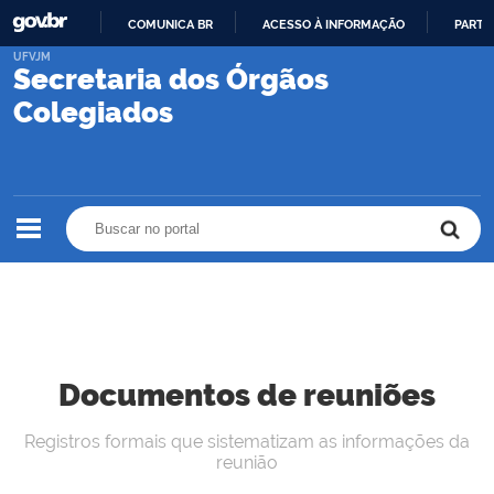
COMUNICA BR
ACESSO À INFORMAÇÃO
PARTI
IR
UFVJM
Secretaria dos Órgãos
PARA
O
Colegiados
CONTEÚDO
Buscar no portal
Buscar no portal
Documentos de reuniões
Registros formais que sistematizam as informações da
reunião