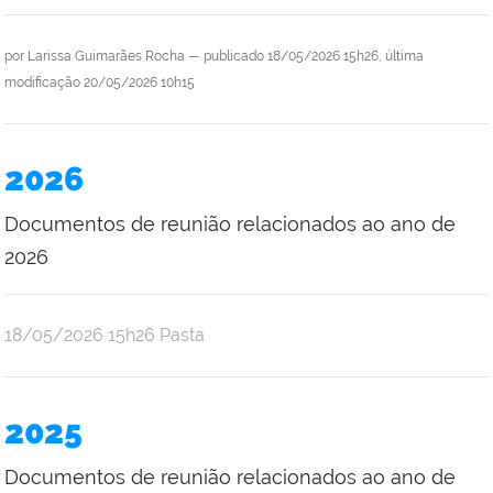
por
Larissa Guimarães Rocha
—
publicado
18/05/2026 15h26,
última
modificação
20/05/2026 10h15
2026
Documentos de reunião relacionados ao ano de
2026
por
publicado
18/05/2026
15h26
Pasta
Ana
Júlia
Oliveira
2025
Araújo
Documentos de reunião relacionados ao ano de