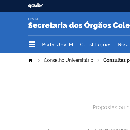
UFVJM
Secretaria dos Órgãos Col
Portal UFVJM
Constituições
Reso
Conselho Universitário
Consultas p
Propostas ou 