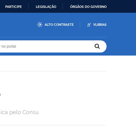
PARTICIPE
LEGISLAÇÃO
ÓRGÃOS DO GOVERNO
ALTO CONTRASTE
VLIBRAS
r no portal
r no portal
s
ica pelo Consu