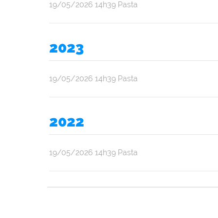
por
publicado
19/05/2026
14h39
Pasta
Ana
Júlia
Oliveira
2023
Araújo
por
publicado
19/05/2026
14h39
Pasta
Ana
Júlia
Oliveira
2022
Araújo
por
publicado
19/05/2026
14h39
Pasta
Ana
Júlia
Oliveira
Araújo