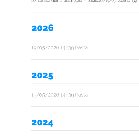
por
Larissa Guimarães Rocha
—
publicado
19/05/2026 14h39,
2026
por
publicado
19/05/2026
14h39
Pasta
Ana
Júlia
Oliveira
2025
Araújo
por
publicado
19/05/2026
14h39
Pasta
Ana
Júlia
Oliveira
2024
Araújo