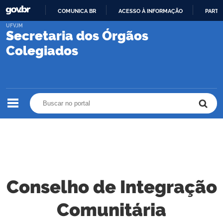
COMUNICA BR
ACESSO À INFORMAÇÃO
PARTI
IR
UFVJM
Secretaria dos Órgãos
PARA
O
Colegiados
CONTEÚDO
Buscar no portal
Buscar no portal
Conselho de Integração
Comunitária