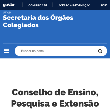
COMUNICA BR
ACESSO À INFORMAÇÃO
PARTI
IR
UFVJM
Secretaria dos Órgãos
PARA
O
Colegiados
CONTEÚDO
Buscar no portal
Buscar no portal
Conselho de Ensino,
Pesquisa e Extensão