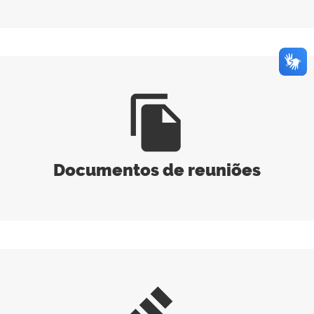
file_copy
Documentos de reuniões