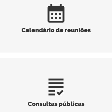
calendar_month
Calendário de reuniões
grading
Consultas públicas