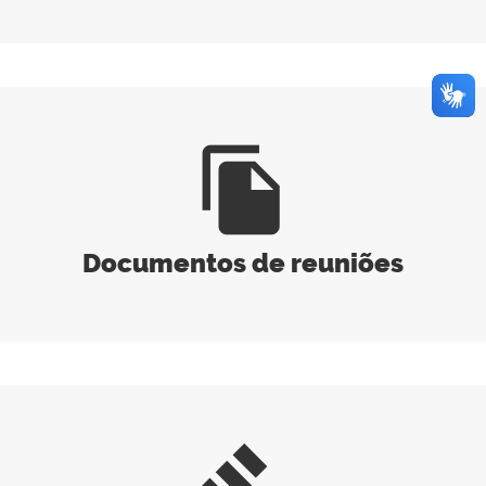
file_copy
Documentos de reuniões