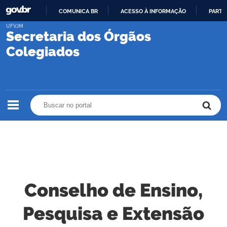
COMUNICA BR
ACESSO À INFORMAÇÃO
PARTI
IR
UFVJM
Secretaria dos Órgãos
PARA
O
Colegiados
CONTEÚDO
Buscar no portal
Buscar no portal
Conselho de Ensino,
Pesquisa e Extensão