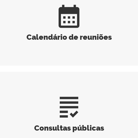
calendar_month
Calendário de reuniões
grading
Consultas públicas