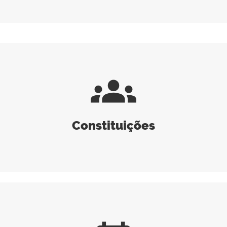
groups
Constituições