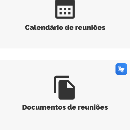
calendar_month
Calendário de reuniões
file_copy
Documentos de reuniões