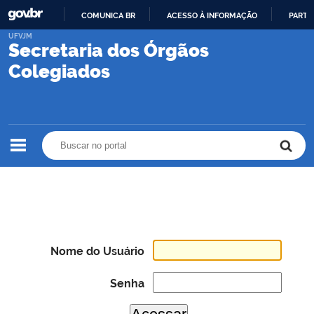
COMUNICA BR
ACESSO À INFORMAÇÃO
PARTI
IR
UFVJM
Secretaria dos Órgãos
PARA
O
Colegiados
CONTEÚDO
Buscar no portal
Buscar no portal
Nome do Usuário
Senha