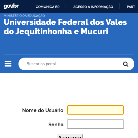
COMUNICA BR
ACESSO À INFORMAÇÃO
PARTI
IR
MINISTÉRIO DA EDUCAÇÃO
Universidade Federal dos Vales
PARA
O
do Jequitinhonha e Mucuri
CONTEÚDO
Buscar no portal
Buscar no portal
Nome do Usuário
Senha