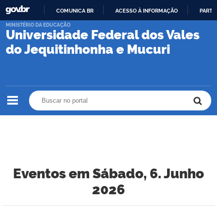
COMUNICA BR
ACESSO À INFORMAÇÃO
PARTI
IR
MINISTÉRIO DA EDUCAÇÃO
Universidade Federal dos Vales
PARA
O
do Jequitinhonha e Mucuri
CONTEÚDO
Buscar no portal
Buscar no portal
Eventos em Sábado, 6. Junho
2026