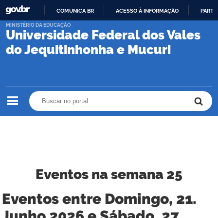
COMUNICA BR
ACESSO À INFORMAÇÃO
PARTI
IR
MINISTÉRIO DA EDUCAÇÃO
Universidade Federal dos Vales
PARA
O
do Jequitinhonha e Mucuri
CONTEÚDO
Buscar no portal
Buscar no portal
Eventos na semana 25
Eventos entre Domingo, 21.
Junho 2026 e Sábado, 27.