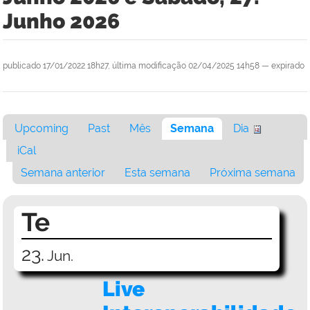
Junho 2026
publicado
17/01/2022 18h27,
última modificação
02/04/2025 14h58
—
expirado
Upcoming
Past
Mês
Semana
Dia
iCal
Semana anterior
Esta semana
Próxima semana
Te
23.
Jun.
Live