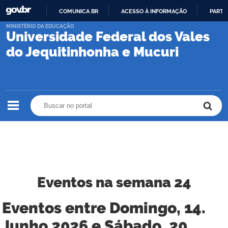
COMUNICA BR
ACESSO À INFORMAÇÃO
PARTI
IR
MINISTÉRIO DA EDUCAÇÃO
Universidade Federal dos Vales
PARA
O
do Jequitinhonha e Mucuri
CONTEÚDO
Buscar no portal
Buscar no portal
Eventos na semana 24
Eventos entre Domingo, 14.
Junho 2026 e Sábado, 20.