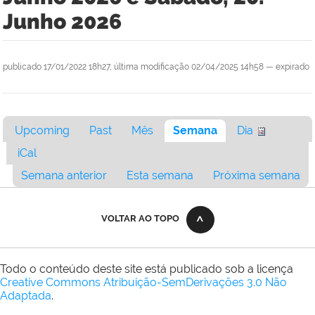
Junho 2026
publicado
17/01/2022 18h27,
última modificação
02/04/2025 14h58
—
expirado
Upcoming
Past
Mês
Semana
Dia
iCal
Semana anterior
Esta semana
Próxima semana
VOLTAR AO TOPO
Todo o conteúdo deste site está publicado sob a licença
Creative Commons Atribuição-SemDerivações 3.0 Não
Adaptada
.