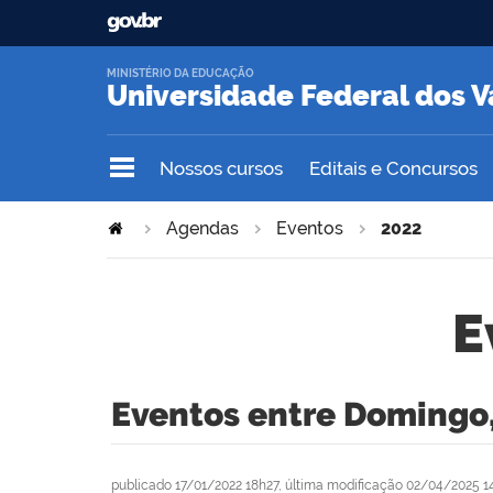
MINISTÉRIO DA EDUCAÇÃO
Universidade Federal dos V
Nossos cursos
Editais e Concursos
Agendas
Eventos
2022
E
Eventos entre Domingo,
publicado
17/01/2022 18h27,
última modificação
02/04/2025 1