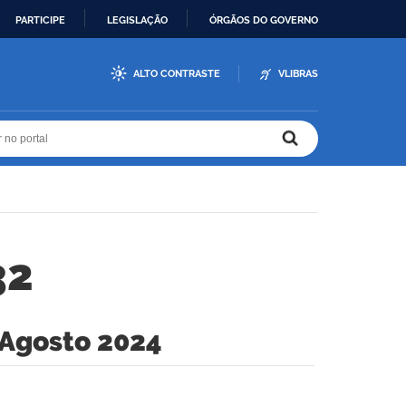
PARTICIPE
LEGISLAÇÃO
ÓRGÃOS DO GOVERNO
ALTO CONTRASTE
VLIBRAS
r no portal
r no portal
32
 Agosto 2024