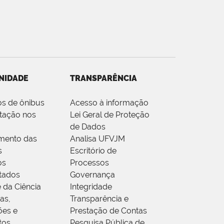
NIDADE
TRANSPARÊNCIA
os de ônibus
Acesso à informação
tação nos
Lei Geral de Proteção
de Dados
mento das
Analisa UFVJM
s
Escritório de
os
Processos
tados
Governança
 da Ciência
Integridade
as,
Transparência e
ões e
Prestação de Contas
tos
Pesquisa Pública de