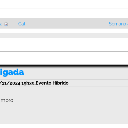
ia
iCal
Semana a
ligada
/11/2024 19h30
Evento Híbrido
vembro