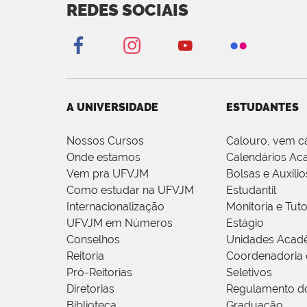
REDES SOCIAIS
A UNIVERSIDADE
ESTUDANTES
Nossos Cursos
Calouro, vem c
Onde estamos
Calendários Ac
Vem pra UFVJM
Bolsas e Auxílio
Como estudar na UFVJM
Estudantil
Internacionalização
Monitoria e Tuto
UFVJM em Números
Estágio
Conselhos
Unidades Acad
Reitoria
Coordenadoria 
Pró-Reitorias
Seletivos
Diretorias
Regulamento d
Biblioteca
Graduação