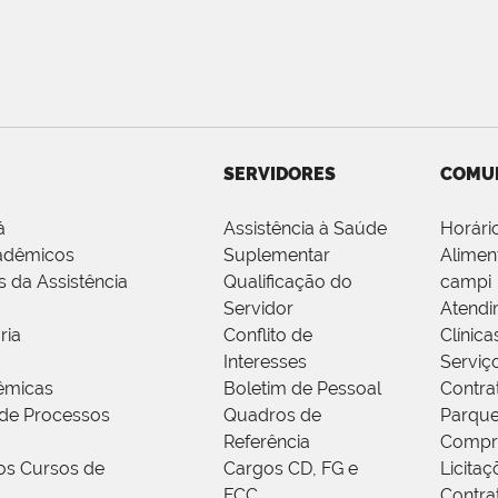
SERVIDORES
COMU
á
Assistência à Saúde
Horári
adêmicos
Suplementar
Alimen
s da Assistência
Qualificação do
campi
Servidor
Atendi
ria
Conflito de
Clínica
Interesses
Serviç
êmicas
Boletim de Pessoal
Contra
de Processos
Quadros de
Parque
Referência
Compr
os Cursos de
Cargos CD, FG e
Licitaç
FCC
Contra