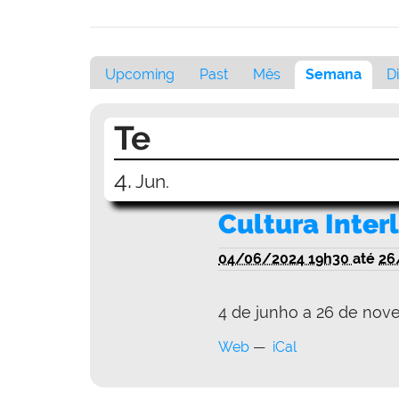
Upcoming
Past
Mês
Semana
D
Te
4.
Jun.
Cultura Inter
04/06/2024 19h30
até
26
4 de junho a 26 de no
Web
iCal