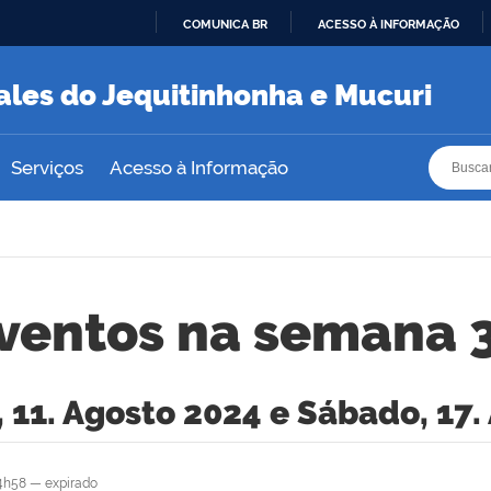
COMUNICA BR
ACESSO À INFORMAÇÃO
IR
PARA
ales do Jequitinhonha e Mucuri
O
CONTEÚDO
Busca
Busca
Serviços
Acesso à Informação
ventos na semana 
 11. Agosto 2024 e Sábado, 17.
4h58
—
expirado