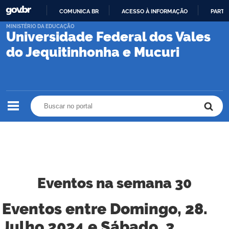
COMUNICA BR
ACESSO À INFORMAÇÃO
PARTI
IR
MINISTÉRIO DA EDUCAÇÃO
Universidade Federal dos Vales
PARA
O
do Jequitinhonha e Mucuri
CONTEÚDO
Buscar no portal
Buscar no portal
Eventos na semana 30
Eventos entre Domingo, 28.
Julho 2024 e Sábado, 3.