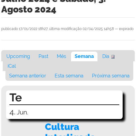
Agosto 2024
publicado
17/01/2022 18h27,
última modificação
02/04/2025 14h58
—
expirado
Upcoming
Past
Mês
Semana
Dia
iCal
Semana anterior
Esta semana
Próxima semana
Te
4.
Jun.
Cultura