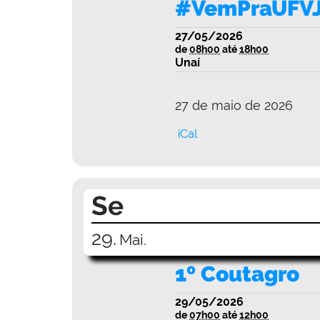
#VemPraUFVJ
27/05/2026
de
08h00
até
18h00
Unaí
27 de maio de 2026
iCal
Se
29.
Mai.
1º Coutagro
29/05/2026
de
07h00
até
12h00