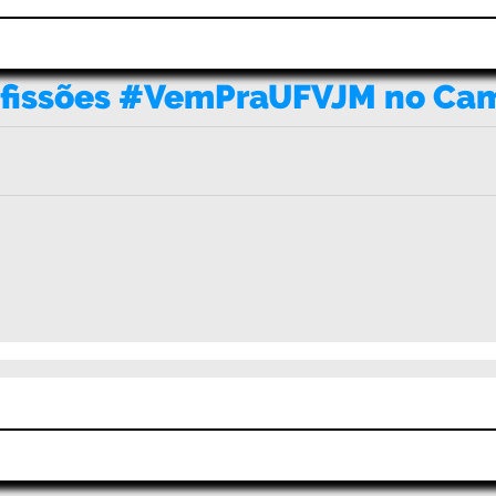
ofissões #VemPraUFVJM no Ca