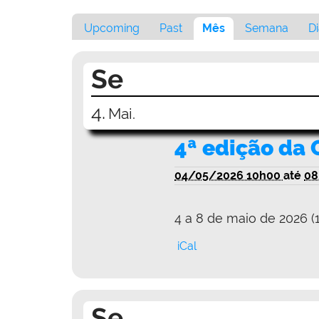
Upcoming
Past
Mês
Semana
D
Se
4.
Mai.
4ª edição da 
04/05/2026 10h00
até
08
4 a 8 de maio de 2026 (
iCal
Se