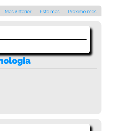
Mês anterior
Este mês
Próximo mês
nologia