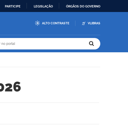
PARTICIPE
LEGISLAÇÃO
ÓRGÃOS DO GOVERNO
ALTO CONTRASTE
VLIBRAS
r no portal
r no portal
026