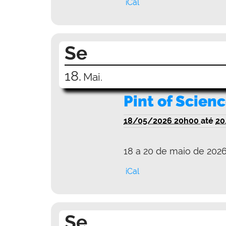
iCal
Se
18.
Mai.
Pint of Scien
18/05/2026 20h00
até
20
18 a 20 de maio de 202
iCal
Se