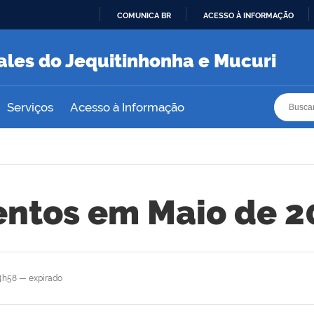
COMUNICA BR
ACESSO À INFORMAÇÃO
IR
PARA
ales do Jequitinhonha e Mucuri
O
CONTEÚDO
Busca
Busca
Serviços
Acesso à Informação
entos em Maio de 2
4h58
—
expirado