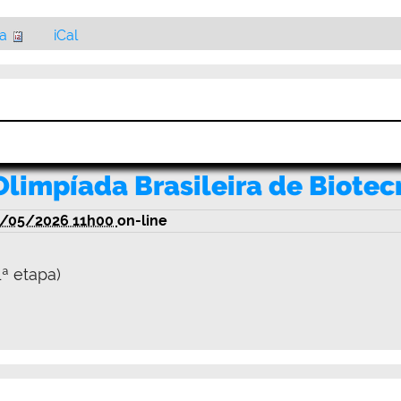
ia
iCal
Olimpíada Brasileira de Biotec
/05/2026 11h00
on-line
1ª etapa)