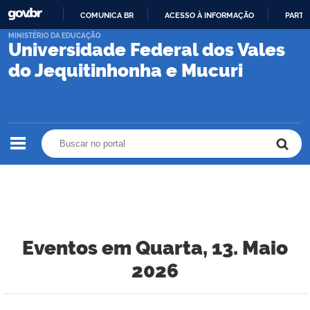
COMUNICA BR
ACESSO À INFORMAÇÃO
PARTI
IR
MINISTÉRIO DA EDUCAÇÃO
Universidade Federal dos Vales
PARA
O
do Jequitinhonha e Mucuri
CONTEÚDO
Buscar no portal
Buscar no portal
Eventos em Quarta, 13. Maio
2026