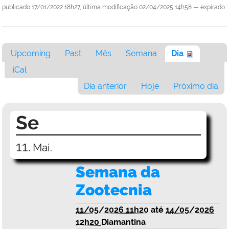
publicado
17/01/2022 18h27,
última modificação
02/04/2025 14h58
—
expirado
Upcoming
Past
Mês
Semana
Dia
iCal
Dia anterior
Hoje
Próximo dia
Se
11.
Mai.
Semana da
Zootecnia
11/05/2026 11h20
até
14/05/2026
12h20
Diamantina