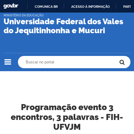
COMUNICA BR
ACESSO À INFORMAÇÃO
PARTI
IR
MINISTÉRIO DA EDUCAÇÃO
Universidade Federal dos Vales
PARA
O
do Jequitinhonha e Mucuri
CONTEÚDO
Buscar no portal
Buscar no portal
Programação evento 3
encontros, 3 palavras - FIH-
UFVJM