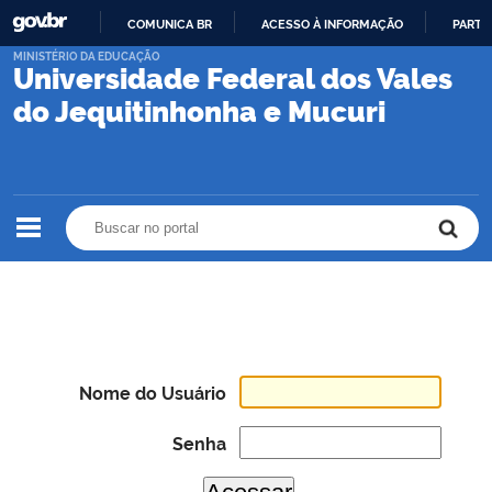
COMUNICA BR
ACESSO À INFORMAÇÃO
PARTI
IR
MINISTÉRIO DA EDUCAÇÃO
Universidade Federal dos Vales
PARA
O
do Jequitinhonha e Mucuri
CONTEÚDO
Buscar no portal
Buscar no portal
Nome do Usuário
Senha