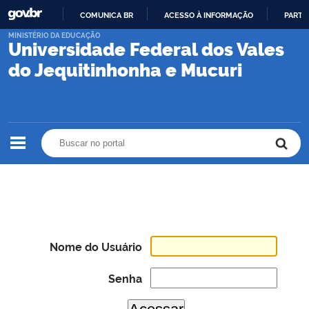
COMUNICA BR
ACESSO À INFORMAÇÃO
PARTI
IR
MINISTÉRIO DA EDUCAÇÃO
Universidade Federal dos Vales
PARA
O
do Jequitinhonha e Mucuri
CONTEÚDO
Buscar no portal
Buscar no portal
Nome do Usuário
Senha