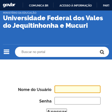
COMUNICA BR
ACESSO À INFORMAÇÃO
PARTI
IR
MINISTÉRIO DA EDUCAÇÃO
Universidade Federal dos Vales
PARA
O
do Jequitinhonha e Mucuri
CONTEÚDO
Buscar no portal
Buscar no portal
Nome do Usuário
Senha