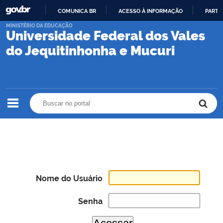
COMUNICA BR
ACESSO À INFORMAÇÃO
PARTI
IR
MINISTÉRIO DA EDUCAÇÃO
Universidade Federal dos Vales
PARA
O
do Jequitinhonha e Mucuri
CONTEÚDO
Buscar no portal
Buscar no portal
Nome do Usuário
Senha