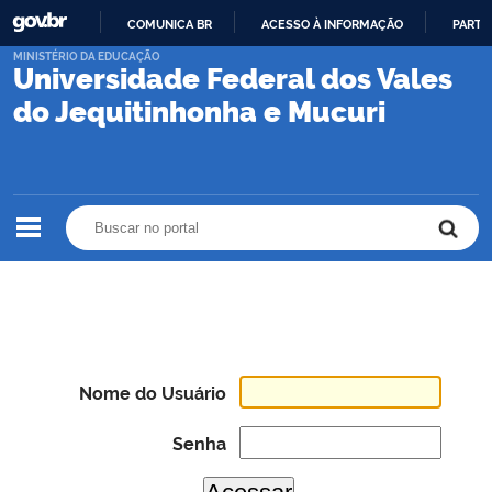
COMUNICA BR
ACESSO À INFORMAÇÃO
PARTI
IR
MINISTÉRIO DA EDUCAÇÃO
Universidade Federal dos Vales
PARA
O
do Jequitinhonha e Mucuri
CONTEÚDO
Buscar no portal
Buscar no portal
Nome do Usuário
Senha