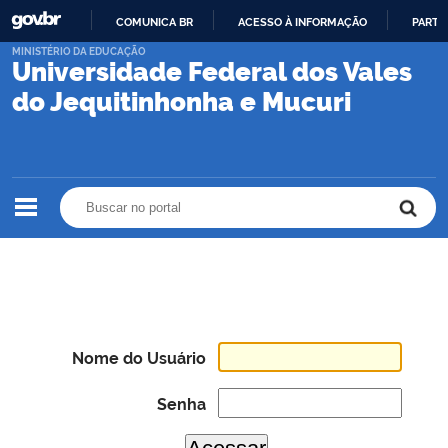
COMUNICA BR
ACESSO À INFORMAÇÃO
PARTI
IR
MINISTÉRIO DA EDUCAÇÃO
Universidade Federal dos Vales
PARA
O
do Jequitinhonha e Mucuri
CONTEÚDO
Buscar no portal
Buscar no portal
Nome do Usuário
Senha