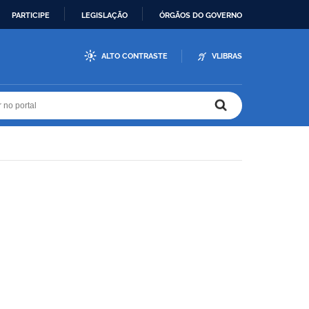
PARTICIPE
LEGISLAÇÃO
ÓRGÃOS DO GOVERNO
ALTO CONTRASTE
VLIBRAS
r no portal
r no portal