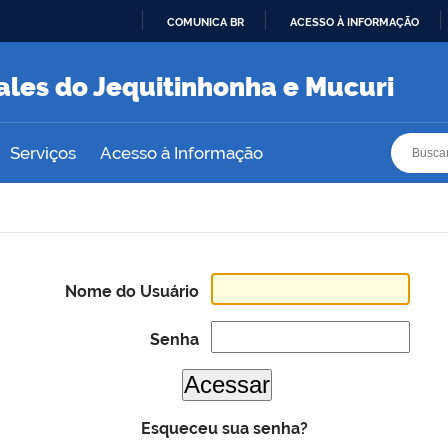
COMUNICA BR
ACESSO À INFORMAÇÃO
IR
PARA
ales do Jequitinhonha e Mucuri
O
CONTEÚDO
Busca
Busca
Serviços
Acesso à Informação
Nome do Usuário
Senha
Esqueceu sua senha?