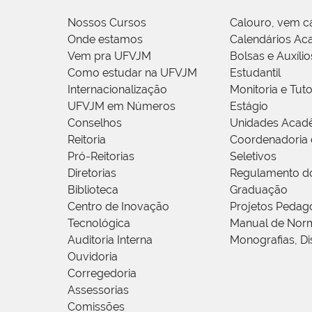
Nossos Cursos
Calouro, vem c
Onde estamos
Calendários Ac
Vem pra UFVJM
Bolsas e Auxílio
Como estudar na UFVJM
Estudantil
Internacionalização
Monitoria e Tuto
UFVJM em Números
Estágio
Conselhos
Unidades Acad
Reitoria
Coordenadoria 
Pró-Reitorias
Seletivos
Diretorias
Regulamento d
Biblioteca
Graduação
Centro de Inovação
Projetos Pedag
Tecnológica
Manual de Norm
Auditoria Interna
Monografias, Di
Ouvidoria
Corregedoria
Assessorias
Comissões