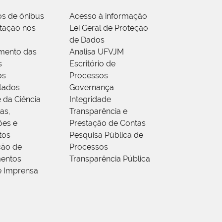
os de ônibus
Acesso à informação
tação nos
Lei Geral de Proteção
de Dados
mento das
Analisa UFVJM
s
Escritório de
os
Processos
tados
Governança
 da Ciência
Integridade
as,
Transparência e
ões e
Prestação de Contas
tos
Pesquisa Pública de
ção de
Processos
entos
Transparência Pública
e Imprensa