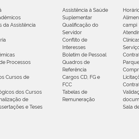
á
Assistência à Saúde
Horári
adêmicos
Suplementar
Alimen
s da Assistência
Qualificação do
campi
Servidor
Atendi
ria
Conflito de
Clínica
Interesses
Serviç
êmicas
Boletim de Pessoal
Contra
de Processos
Quadros de
Parque
Referência
Compr
os Cursos de
Cargos CD, FG e
Licitaç
FCC
Contra
ógicos dos Cursos
Tabelas de
Valida
alização de
Remuneração
docum
ssertações e Teses
Sala d