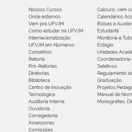
Nossos Cursos
Calouro, vem c
Onde estamos
Calendários Ac
Vem pra UFVJM
Bolsas e Auxílio
Como estudar na UFVJM
Estudantil
Internacionalização
Monitoria e Tuto
UFVJM em Números
Estágio
Conselhos
Unidades Acad
Reitoria
Coordenadoria 
Pró-Reitorias
Seletivos
Diretorias
Regulamento d
Biblioteca
Graduação
Centro de Inovação
Projetos Pedag
Tecnológica
Manual de Norm
Auditoria Interna
Monografias, Di
Ouvidoria
Corregedoria
Assessorias
Comissões