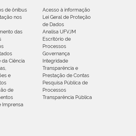
os de ônibus
Acesso à informação
tação nos
Lei Geral de Proteção
de Dados
mento das
Analisa UFVJM
s
Escritório de
os
Processos
tados
Governança
 da Ciência
Integridade
as,
Transparência e
ões e
Prestação de Contas
tos
Pesquisa Pública de
ção de
Processos
entos
Transparência Pública
e Imprensa