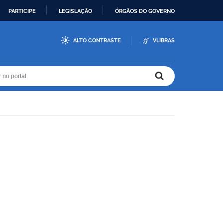
PARTICIPE
LEGISLAÇÃO
ÓRGÃOS DO GOVERNO
ALTO CONTRASTE
VLIBRAS
r no portal
r no portal