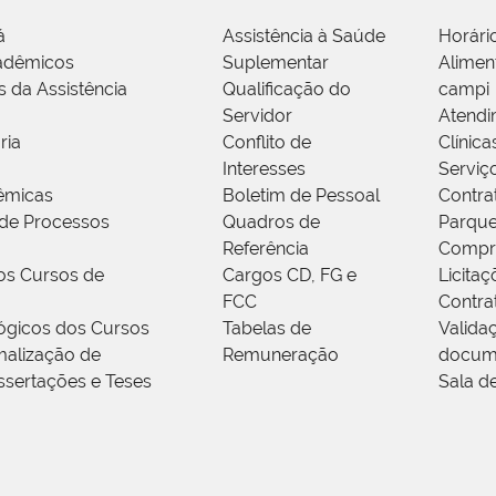
á
Assistência à Saúde
Horári
adêmicos
Suplementar
Alimen
s da Assistência
Qualificação do
campi
Servidor
Atendi
ria
Conflito de
Clínica
Interesses
Serviç
êmicas
Boletim de Pessoal
Contra
de Processos
Quadros de
Parque
Referência
Compr
os Cursos de
Cargos CD, FG e
Licitaç
FCC
Contra
ógicos dos Cursos
Tabelas de
Valida
alização de
Remuneração
docum
ssertações e Teses
Sala d