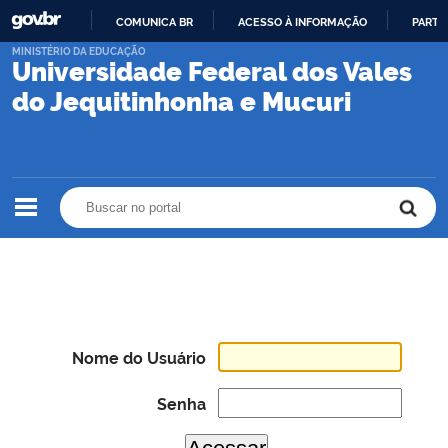
COMUNICA BR
ACESSO À INFORMAÇÃO
PARTI
IR
MINISTÉRIO DA EDUCAÇÃO
Universidade Federal dos Vales
PARA
O
do Jequitinhonha e Mucuri
CONTEÚDO
Buscar no portal
Buscar no portal
Nome do Usuário
Senha