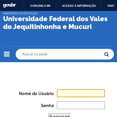
COMUNICA BR
ACESSO À INFORMAÇÃO
PARTI
IR
MINISTÉRIO DA EDUCAÇÃO
Universidade Federal dos Vales
PARA
O
do Jequitinhonha e Mucuri
CONTEÚDO
Buscar no portal
Buscar no portal
Nome do Usuário
Senha