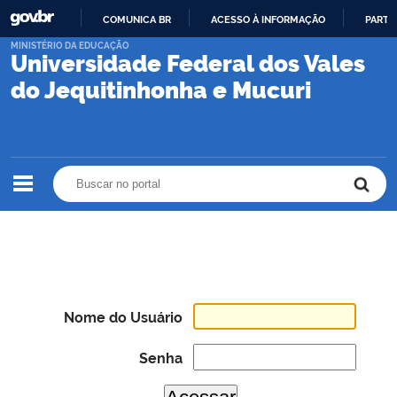
COMUNICA BR
ACESSO À INFORMAÇÃO
PARTI
IR
MINISTÉRIO DA EDUCAÇÃO
Universidade Federal dos Vales
PARA
O
do Jequitinhonha e Mucuri
CONTEÚDO
Buscar no portal
Buscar no portal
Nome do Usuário
Senha