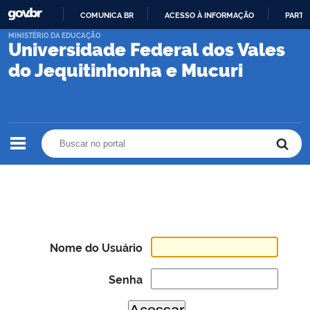
COMUNICA BR
ACESSO À INFORMAÇÃO
PARTI
IR
MINISTÉRIO DA EDUCAÇÃO
Universidade Federal dos Vales
PARA
O
do Jequitinhonha e Mucuri
CONTEÚDO
Buscar no portal
Buscar no portal
Nome do Usuário
Senha