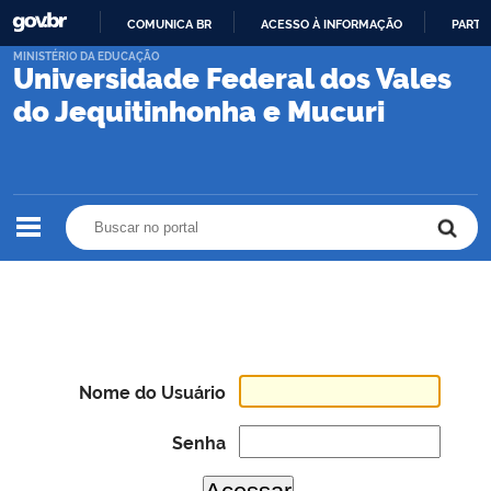
COMUNICA BR
ACESSO À INFORMAÇÃO
PARTI
IR
MINISTÉRIO DA EDUCAÇÃO
Universidade Federal dos Vales
PARA
O
do Jequitinhonha e Mucuri
CONTEÚDO
Buscar no portal
Buscar no portal
Nome do Usuário
Senha