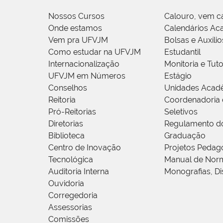
Nossos Cursos
Calouro, vem c
Onde estamos
Calendários Ac
Vem pra UFVJM
Bolsas e Auxílio
Como estudar na UFVJM
Estudantil
Internacionalização
Monitoria e Tuto
UFVJM em Números
Estágio
Conselhos
Unidades Acad
Reitoria
Coordenadoria 
Pró-Reitorias
Seletivos
Diretorias
Regulamento d
Biblioteca
Graduação
Centro de Inovação
Projetos Pedag
Tecnológica
Manual de Norm
Auditoria Interna
Monografias, Di
Ouvidoria
Corregedoria
Assessorias
Comissões