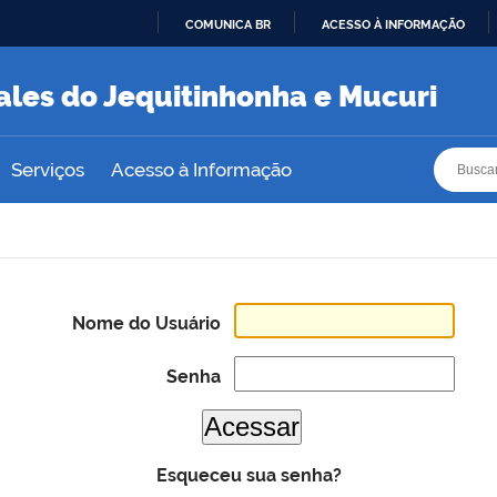
COMUNICA BR
ACESSO À INFORMAÇÃO
IR
PARA
ales do Jequitinhonha e Mucuri
O
CONTEÚDO
Busca
Busca
Serviços
Acesso à Informação
Nome do Usuário
Senha
Esqueceu sua senha?