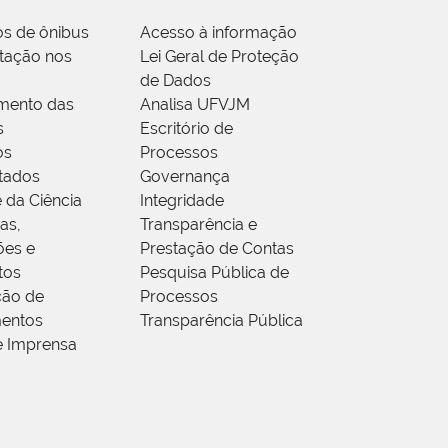
os de ônibus
Acesso à informação
tação nos
Lei Geral de Proteção
de Dados
mento das
Analisa UFVJM
s
Escritório de
os
Processos
tados
Governança
 da Ciência
Integridade
as,
Transparência e
ões e
Prestação de Contas
tos
Pesquisa Pública de
ção de
Processos
entos
Transparência Pública
e Imprensa