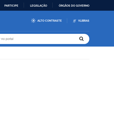
PARTICIPE
LEGISLAÇÃO
ÓRGÃOS DO GOVERNO
ALTO CONTRASTE
VLIBRAS
r no portal
r no portal