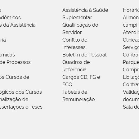
á
Assistência à Saúde
Horári
adêmicos
Suplementar
Alimen
s da Assistência
Qualificação do
campi
Servidor
Atendi
ria
Conflito de
Clínica
Interesses
Serviç
êmicas
Boletim de Pessoal
Contra
de Processos
Quadros de
Parque
Referência
Compr
os Cursos de
Cargos CD, FG e
Licitaç
FCC
Contra
ógicos dos Cursos
Tabelas de
Valida
alização de
Remuneração
docum
ssertações e Teses
Sala d