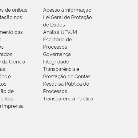
os de ônibus
Acesso à informação
tação nos
Lei Geral de Proteção
de Dados
mento das
Analisa UFVJM
s
Escritório de
os
Processos
tados
Governança
 da Ciência
Integridade
as,
Transparência e
ões e
Prestação de Contas
tos
Pesquisa Pública de
ção de
Processos
entos
Transparência Pública
e Imprensa