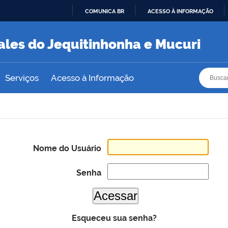
COMUNICA BR
ACESSO À INFORMAÇÃO
IR
PARA
ales do Jequitinhonha e Mucuri
O
CONTEÚDO
Busca
Busca
Serviços
Acesso à Informação
Nome do Usuário
Senha
Esqueceu sua senha?