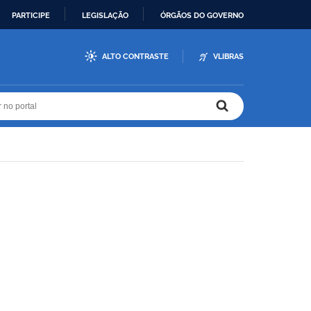
PARTICIPE
LEGISLAÇÃO
ÓRGÃOS DO GOVERNO
ALTO CONTRASTE
VLIBRAS
r no portal
r no portal