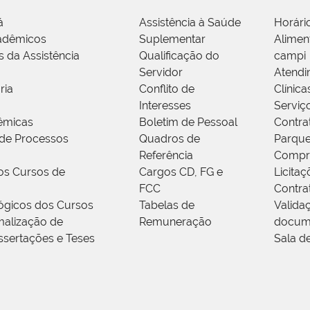
á
Assistência à Saúde
Horári
adêmicos
Suplementar
Alimen
s da Assistência
Qualificação do
campi
Servidor
Atendi
ria
Conflito de
Clínica
Interesses
Serviç
êmicas
Boletim de Pessoal
Contra
de Processos
Quadros de
Parque
Referência
Compr
os Cursos de
Cargos CD, FG e
Licitaç
FCC
Contra
ógicos dos Cursos
Tabelas de
Valida
alização de
Remuneração
docum
ssertações e Teses
Sala d