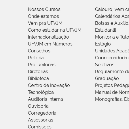
Nossos Cursos
Calouro, vem c
Onde estamos
Calendários Ac
Vem pra UFVJM
Bolsas e Auxílio
Como estudar na UFVJM
Estudantil
Internacionalização
Monitoria e Tuto
UFVJM em Números
Estágio
Conselhos
Unidades Acad
Reitoria
Coordenadoria 
Pró-Reitorias
Seletivos
Diretorias
Regulamento d
Biblioteca
Graduação
Centro de Inovação
Projetos Pedag
Tecnológica
Manual de Norm
Auditoria Interna
Monografias, Di
Ouvidoria
Corregedoria
Assessorias
Comissões