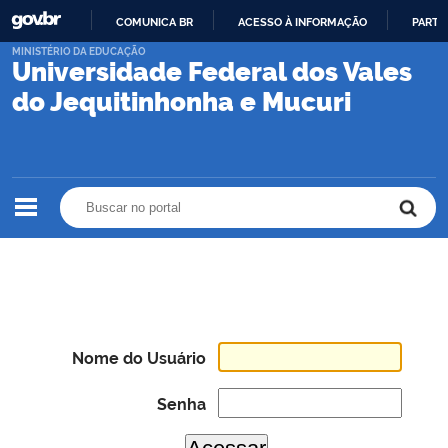
COMUNICA BR
ACESSO À INFORMAÇÃO
PARTI
IR
MINISTÉRIO DA EDUCAÇÃO
Universidade Federal dos Vales
PARA
O
do Jequitinhonha e Mucuri
CONTEÚDO
Buscar no portal
Buscar no portal
Nome do Usuário
Senha