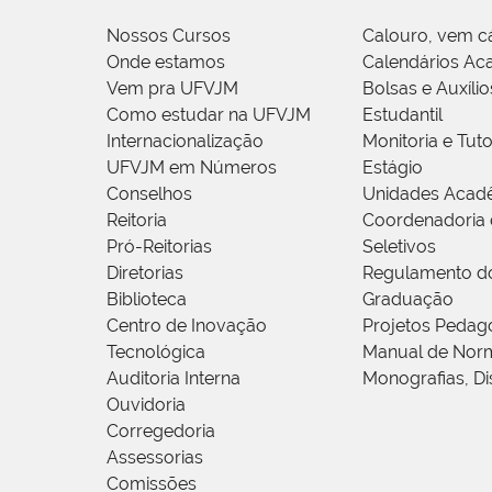
Nossos Cursos
Calouro, vem c
Onde estamos
Calendários Ac
Vem pra UFVJM
Bolsas e Auxílio
Como estudar na UFVJM
Estudantil
Internacionalização
Monitoria e Tuto
UFVJM em Números
Estágio
Conselhos
Unidades Acad
Reitoria
Coordenadoria 
Pró-Reitorias
Seletivos
Diretorias
Regulamento d
Biblioteca
Graduação
Centro de Inovação
Projetos Pedag
Tecnológica
Manual de Norm
Auditoria Interna
Monografias, Di
Ouvidoria
Corregedoria
Assessorias
Comissões