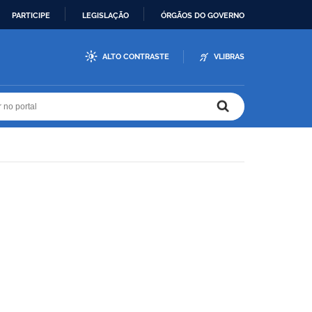
PARTICIPE
LEGISLAÇÃO
ÓRGÃOS DO GOVERNO
ALTO CONTRASTE
VLIBRAS
r no portal
r no portal