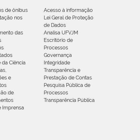
os de ônibus
Acesso à informação
tação nos
Lei Geral de Proteção
de Dados
mento das
Analisa UFVJM
s
Escritório de
os
Processos
tados
Governança
 da Ciência
Integridade
as,
Transparência e
ões e
Prestação de Contas
tos
Pesquisa Pública de
ção de
Processos
entos
Transparência Pública
e Imprensa