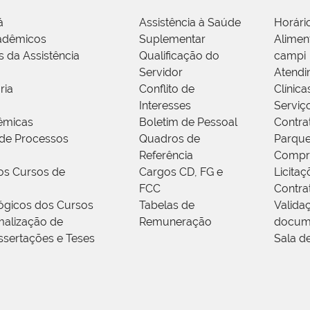
á
Assistência à Saúde
Horári
adêmicos
Suplementar
Alimen
s da Assistência
Qualificação do
campi
Servidor
Atendi
ria
Conflito de
Clínica
Interesses
Serviç
êmicas
Boletim de Pessoal
Contra
de Processos
Quadros de
Parque
Referência
Compr
os Cursos de
Cargos CD, FG e
Licitaç
FCC
Contra
ógicos dos Cursos
Tabelas de
Valida
alização de
Remuneração
docum
ssertações e Teses
Sala d