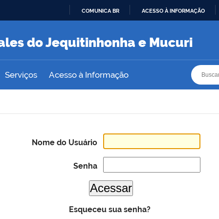
COMUNICA BR
ACESSO À INFORMAÇÃO
IR
PARA
ales do Jequitinhonha e Mucuri
O
CONTEÚDO
Busca
Busca
Serviços
Acesso à Informação
Nome do Usuário
Senha
Esqueceu sua senha?