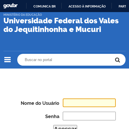
COMUNICA BR
ACESSO À INFORMAÇÃO
PARTI
IR
MINISTÉRIO DA EDUCAÇÃO
Universidade Federal dos Vales
PARA
O
do Jequitinhonha e Mucuri
CONTEÚDO
Buscar no portal
Buscar no portal
Nome do Usuário
Senha