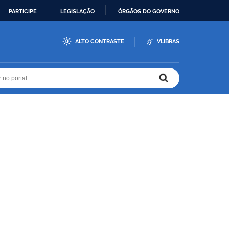
PARTICIPE
LEGISLAÇÃO
ÓRGÃOS DO GOVERNO
ALTO CONTRASTE
VLIBRAS
r no portal
r no portal