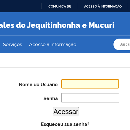
COMUNICA BR
ACESSO À INFORMAÇÃO
IR
PARA
ales do Jequitinhonha e Mucuri
O
CONTEÚDO
Busca
Busca
Serviços
Acesso à Informação
Nome do Usuário
Senha
Esqueceu sua senha?