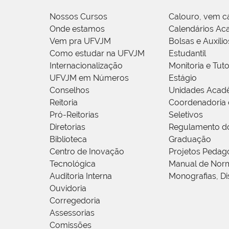
Nossos Cursos
Calouro, vem c
Onde estamos
Calendários Ac
Vem pra UFVJM
Bolsas e Auxílio
Como estudar na UFVJM
Estudantil
Internacionalização
Monitoria e Tuto
UFVJM em Números
Estágio
Conselhos
Unidades Acad
Reitoria
Coordenadoria 
Pró-Reitorias
Seletivos
Diretorias
Regulamento d
Biblioteca
Graduação
Centro de Inovação
Projetos Pedag
Tecnológica
Manual de Norm
Auditoria Interna
Monografias, Di
Ouvidoria
Corregedoria
Assessorias
Comissões