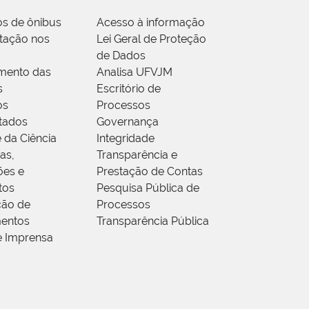
os de ônibus
Acesso à informação
tação nos
Lei Geral de Proteção
de Dados
mento das
Analisa UFVJM
s
Escritório de
os
Processos
tados
Governança
 da Ciência
Integridade
as,
Transparência e
ões e
Prestação de Contas
tos
Pesquisa Pública de
ção de
Processos
entos
Transparência Pública
e Imprensa