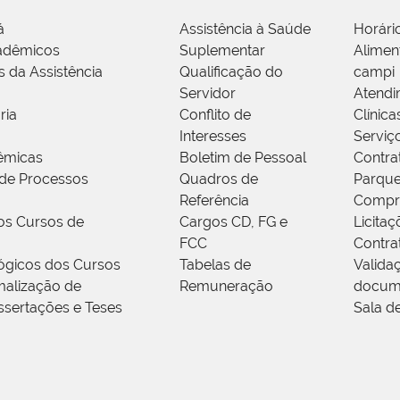
á
Assistência à Saúde
Horári
adêmicos
Suplementar
Alimen
s da Assistência
Qualificação do
campi
Servidor
Atendi
ria
Conflito de
Clínica
Interesses
Serviç
êmicas
Boletim de Pessoal
Contra
de Processos
Quadros de
Parque
Referência
Compr
os Cursos de
Cargos CD, FG e
Licitaç
FCC
Contra
ógicos dos Cursos
Tabelas de
Valida
alização de
Remuneração
docum
ssertações e Teses
Sala d