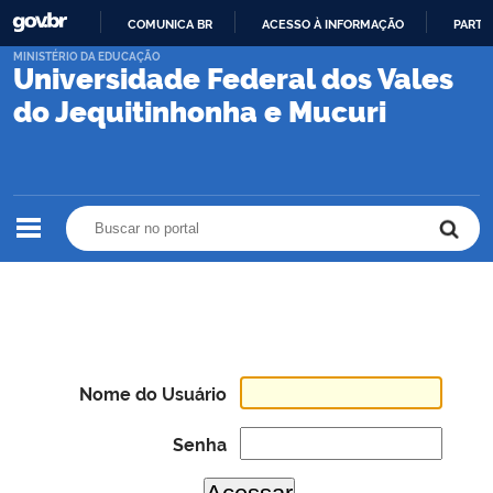
COMUNICA BR
ACESSO À INFORMAÇÃO
PARTI
IR
MINISTÉRIO DA EDUCAÇÃO
Universidade Federal dos Vales
PARA
O
do Jequitinhonha e Mucuri
CONTEÚDO
Buscar no portal
Buscar no portal
Nome do Usuário
Senha