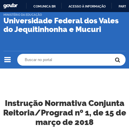
COMUNICA BR
ACESSO À INFORMAÇÃO
PARTI
IR
MINISTÉRIO DA EDUCAÇÃO
Universidade Federal dos Vales
PARA
O
do Jequitinhonha e Mucuri
CONTEÚDO
Buscar no portal
Buscar no portal
Instrução Normativa Conjunta
Reitoria/Prograd nº 1, de 15 de
março de 2018