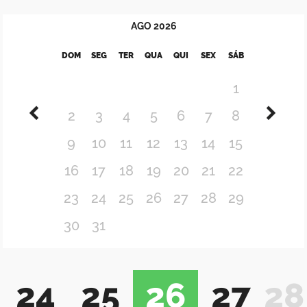
AGO
2026
DOM
SEG
TER
QUA
QUI
SEX
SÁB
1
2
3
4
5
6
7
8
9
10
11
12
13
14
15
16
17
18
19
20
21
22
23
24
25
26
27
28
29
30
31
24
25
26
27
28