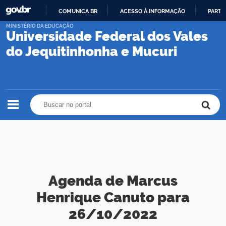
COMUNICA BR
ACESSO À INFORMAÇÃO
PARTI
IR
MINISTÉRIO DA EDUCAÇÃO
Universidade Federal dos Vales
PARA
O
do Jequitinhonha e Mucuri
CONTEÚDO
Buscar no portal
Buscar no portal
Agenda de Marcus
Henrique Canuto para
26/10/2022