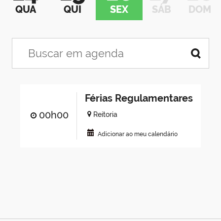
QUA
QUI
SEX
SÁB
DOM
Férias Regulamentares
00h00
Reitoria
Adicionar ao meu calendário