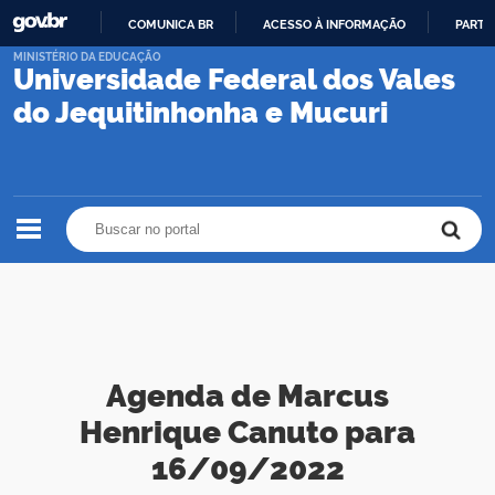
COMUNICA BR
ACESSO À INFORMAÇÃO
PARTI
IR
MINISTÉRIO DA EDUCAÇÃO
Universidade Federal dos Vales
PARA
O
do Jequitinhonha e Mucuri
CONTEÚDO
Buscar no portal
Buscar no portal
Agenda de Marcus
Henrique Canuto para
16/09/2022