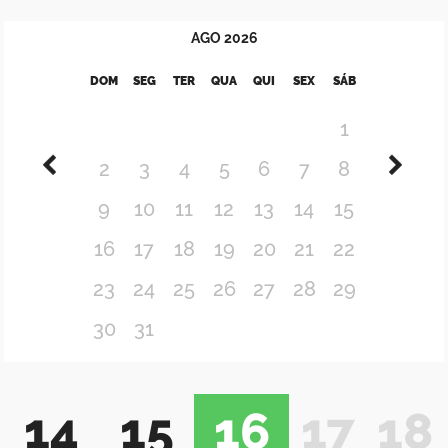
AGO
2026
DOM
SEG
TER
QUA
QUI
SEX
SÁB
1
2
3
4
5
6
7
8
9
10
11
12
13
14
15
16
17
18
19
20
21
22
23
24
25
26
27
28
29
30
31
14
15
16
17
18