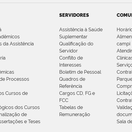
SERVIDORES
COMU
á
Assistência à Saúde
Horári
adêmicos
Suplementar
Alimen
s da Assistência
Qualificação do
campi
Servidor
Atendi
ria
Conflito de
Clínica
Interesses
Serviç
êmicas
Boletim de Pessoal
Contra
de Processos
Quadros de
Parque
Referência
Compr
os Cursos de
Cargos CD, FG e
Licitaç
FCC
Contra
ógicos dos Cursos
Tabelas de
Valida
alização de
Remuneração
docum
ssertações e Teses
Sala d