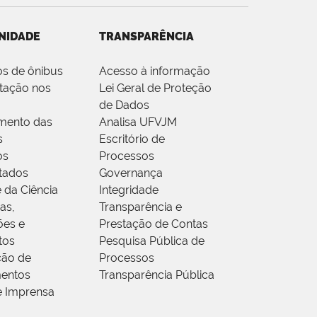
NIDADE
TRANSPARÊNCIA
os de ônibus
Acesso à informação
tação nos
Lei Geral de Proteção
de Dados
mento das
Analisa UFVJM
s
Escritório de
os
Processos
tados
Governança
 da Ciência
Integridade
as,
Transparência e
ões e
Prestação de Contas
tos
Pesquisa Pública de
ção de
Processos
entos
Transparência Pública
e Imprensa