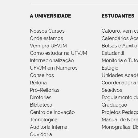
A UNIVERSIDADE
ESTUDANTES
Nossos Cursos
Calouro, vem c
Onde estamos
Calendários Ac
Vem pra UFVJM
Bolsas e Auxílio
Como estudar na UFVJM
Estudantil
Internacionalização
Monitoria e Tuto
UFVJM em Números
Estágio
Conselhos
Unidades Acad
Reitoria
Coordenadoria 
Pró-Reitorias
Seletivos
Diretorias
Regulamento d
Biblioteca
Graduação
Centro de Inovação
Projetos Pedag
Tecnológica
Manual de Norm
Auditoria Interna
Monografias, Di
Ouvidoria