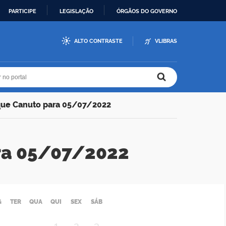
PARTICIPE
LEGISLAÇÃO
ÓRGÃOS DO GOVERNO
ALTO CONTRASTE
VLIBRAS
r no portal
r no portal
que Canuto para 05/07/2022
ra 05/07/2022
G
TER
QUA
QUI
SEX
SÁB