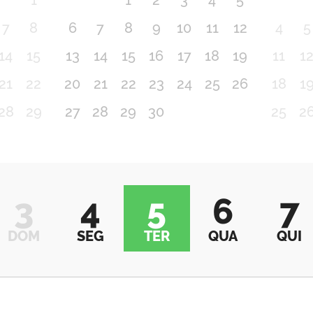
1
1
2
3
4
5
7
8
6
7
8
9
10
11
12
4
5
14
15
13
14
15
16
17
18
19
11
1
21
22
20
21
22
23
24
25
26
18
1
28
29
27
28
29
30
25
2
3
4
5
6
7
DOM
SEG
TER
QUA
QUI