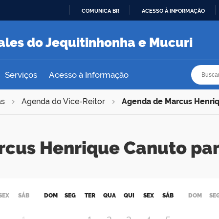
COMUNICA BR
ACESSO À INFORMAÇÃO
IR
PARA
ales do Jequitinhonha e Mucuri
O
CONTEÚDO
Busca
Busca
Serviços
Acesso à Informação
as
Agenda do Vice-Reitor
Agenda de Marcus Henri
rcus Henrique Canuto pa
SEX
SÁB
DOM
SEG
TER
QUA
QUI
SEX
SÁB
DOM
SE