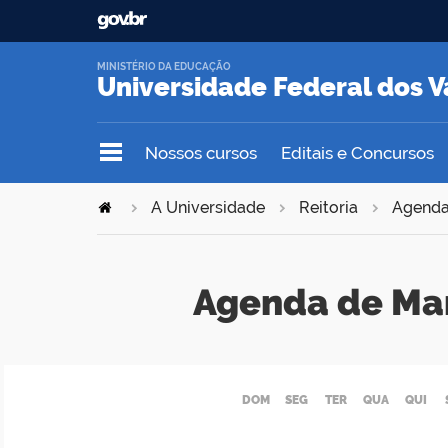
MINISTÉRIO DA EDUCAÇÃO
Universidade Federal dos V
Nossos cursos
Editais e Concursos
A Universidade
Reitoria
Agend
Agenda de Ma
DOM
SEG
TER
QUA
QUI