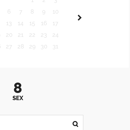
1
2
3
6
7
8
9
10
2
13
14
15
16
17
9
20
21
22
23
24
6
27
28
29
30
31
8
SEX